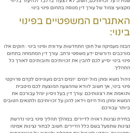
שמירה על זכויותיכם, חשוב לא לצעוד בו לבד ולהיעזר בליווי
מקצועי צמוד של עורך דין מנוסה בתחום פינוי בינוי.
האתגרים המשפטיים בפינוי
בינוי:
הבנה מעמיקה של חוקי התחדשות עירונית ופינוי בינוי : חוקים אלו
מורכבים ודורשים ידע משפטי נרחב. עורך דין המתמחה בתחום
פינוי בינוי יסייע לכם להבין את זכויותיכם וחובותיכם לאורך כל
התהליך.
ניהול משא ומתן מול יזמים: יזמים רבים מעוניינים לקדם פרויקטי
פינוי בינוי, אך חשוב לוודא שההצעה המוצעת לכם מיטבית
ותואמת את רצונותיכם. עורך דין בעל ניסיון ינהל עבורכם את
המשא ומתן מול היזם וידאג להגן על זכויותיכם ולתנאים הטובים
ביותר עבורכם.
בחירת נציגות ראויה לדיירים: במהלך תהליך פינוי בינוי נדרשת
נציגות שתפעל בשם כלל הדיירים. חשוב לבחור נציגות אמינה