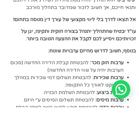
פינוי בינוי
הוא תהליך להזדמנות נהדרת לשדרג את דירתכם
ותנאי חייכם, אך חשוב לזכור שמדובר בתהליך מורכב
אל תצאו לדרך בלי ליווי מקצועי של עורך דין מנוסה בתחום!
עו"ד יבטיח שהתהליך יתנהל בצורה חוקית ותקינה, יגן על
זכויותיכם ויסייע לכם לקבל את ההצעה הטובה ביותר.
בנוסף, חשוב לדרוש מהיזם ערבויות שונות:
ערבות חוק מכר:
להבטחת קבלת הדירה החדשה (סכום
הערבות יהיה על שווי הדירה החדשה)
ערבות שכירות:
להבטחת תשלום דמי שכירות במהלך
הפרויקט לאורך כל התקופה.
ערבות ביצוע:
להבטחת השלמת הבנייה.
ערבות מיסים:
להבטחת תשלום המיסים ע״י היזם.
ערבות בדק:
להבטחת תיקון ליקויי בנייה לאחר קבלת
החזקה.
ערבות רישום:
להבטחת רישום הבית המשותף.
ערבות ליטיגציה:
להבטחת הוצאות משפטיות של הדיירים
מול היזם במידת הצורך.